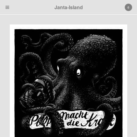
Janta-Island
0
Cart
0
€
0,00
Products
Search…
Black
Janta Island
Tierbilder
Patches
Artprints