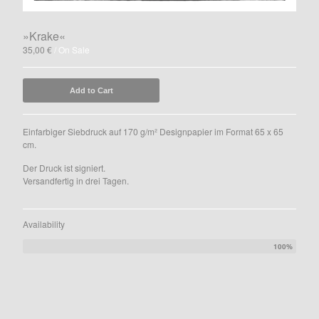
Fische
Gig-Poster
»Krake«
Birds
35,00
€
/ On Sale
Leipziger Schokoladen
Cards
Add to Cart
Kalender
The Millionaires Club
Einfarbiger Siebdruck auf 170 g/m² Designpapier im Format 65 x 65
cm.
Books
Der Druck ist signiert.
AGBs
Versandfertig in drei Tagen.
Instagram
Facebook
Availability
Contact
100%
Back to Site
Powered by Big Cartel