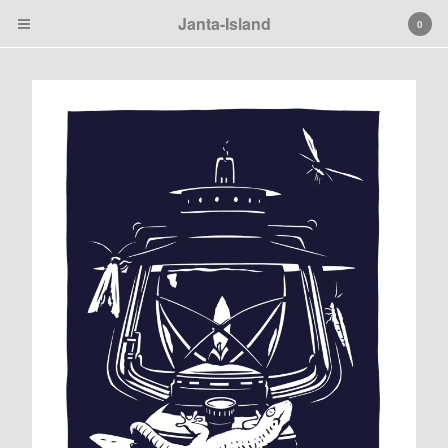
Janta-Island
0
Cart
0
€
0,00
Products
Search…
Black
Janta Island
Tierbilder
Patches
Artprints