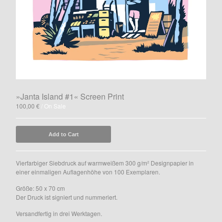
Fische
Gig-Poster
Birds
Leipziger Schokoladen
Cards
Kalender
The Millionaires Club
»Janta Island #1« Screen Print
Books
100,00
€
/ On Sale
AGBs
Add to Cart
Instagram
Facebook
Vierfarbiger Siebdruck auf warmweißem 300 g/m² Designpapier in
Contact
einer einmaligen Auflagenhöhe von 100 Exemplaren.
Back to Site
Größe: 50 x 70 cm
Der Druck ist signiert und nummeriert.
Powered by Big Cartel
Versandfertig in drei Werktagen.