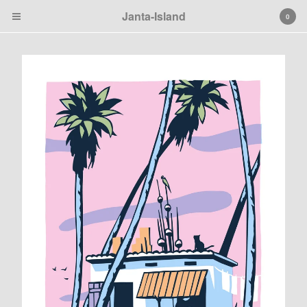
Janta-Island
0
Cart
0
€
0,00
Products
Search…
Black
Janta Island
Tierbilder
Patches
Artprints