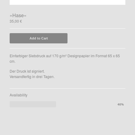
Fische
Gig-Poster
»Hase«
Birds
35,00
€
Leipziger Schokoladen
Cards
Add to Cart
Kalender
The Millionaires Club
Einfarbiger Siebdruck auf 170 g/m² Designpapier im Format 65 x 65
cm.
Books
Der Druck ist signiert.
AGBs
Versandfertig in drei Tagen.
Instagram
Facebook
Availability
Contact
40%
Back to Site
Powered by Big Cartel