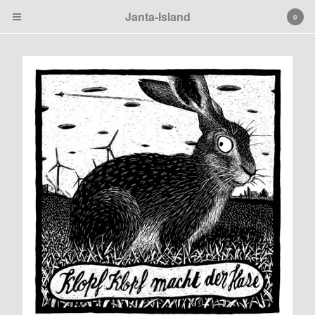
Janta-Island
0
Cart
0
€
0,00
Products
Search…
Black
Janta Island
Tierbilder
Patches
Artprints