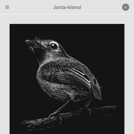
Janta-Island
0
Cart
0
€
0,00
Products
Search…
Black
Janta Island
Tierbilder
Patches
Artprints