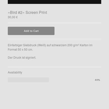
Fische
Gig-Poster
»Bird #2« Screen Print
Birds
30,00
€
Leipziger Schokoladen
Cards
Add to Cart
Kalender
The Millionaires Club
Einfarbiger Siebdruck (Weiß) auf schwarzem 200 g/m² Karton im
Format 50 x 50 cm.
Books
Der Druck ist signiert.
AGBs
Instagram
Availability
Facebook
44%
Contact
Back to Site
Powered by Big Cartel